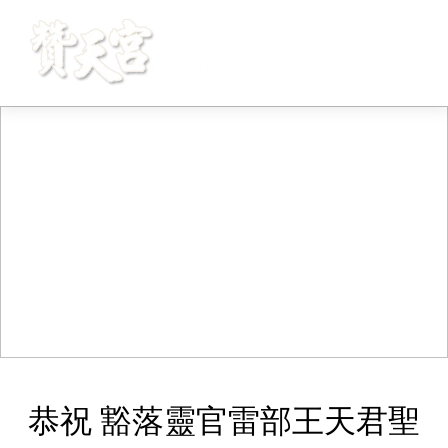
恭祝 豁落靈官雷部王天君聖