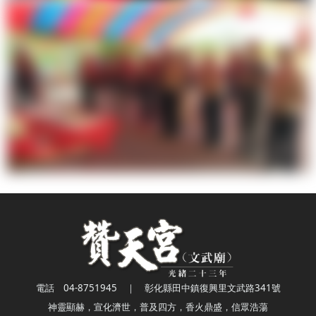
電話 04-8751945 ｜ 彰化縣田中鎮復興里文武路341號
神靈顯赫，宣化濟世，普及四方，香火鼎盛，信眾浩蕩